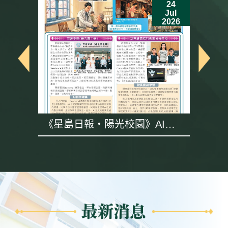
24
Jul
6
2026
《星島日報・陽光校園》AI專
題採訪