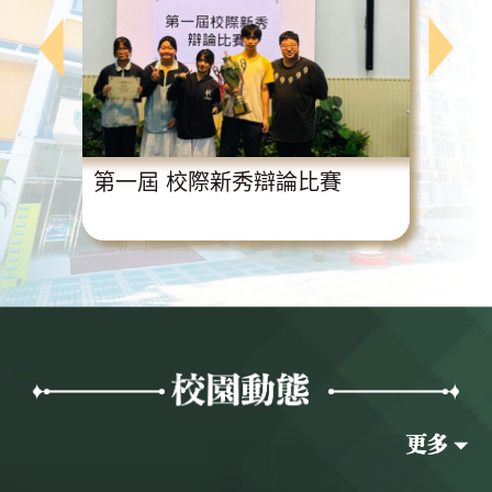
動
第一屆 校際新秀辯論比賽
超