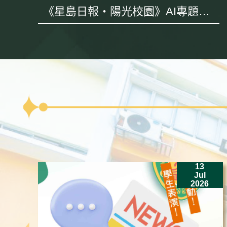
《星島日報・陽光校園》AI專題採
訪
13
Jul
2026