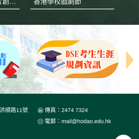
「建」到你未來 短片創作比賽
香港學校戲劇節
肇
洪順路11號
傳真：2474 7324
電郵：
mail@hodao.edu.hk