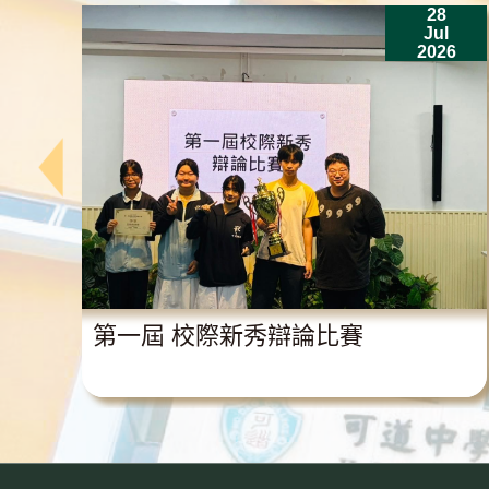
28
n
Jul
6
2026
獎
第一屆 校際新秀辯論比賽