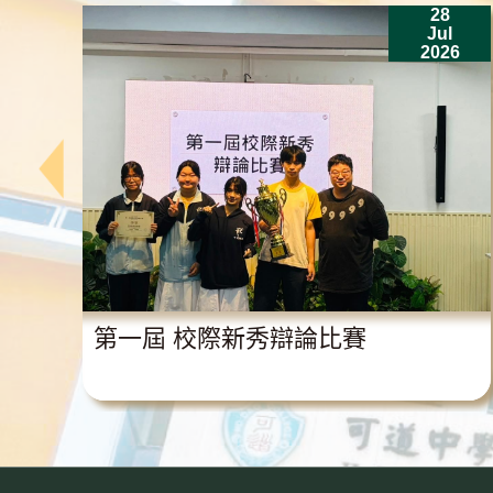
28
n
Jul
6
2026
獎
第一屆 校際新秀辯論比賽