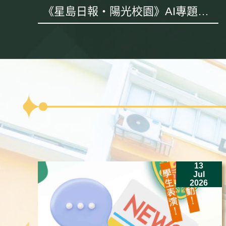
《星島日報・陽光校園》AI專題採
訪
13
Jul
2026