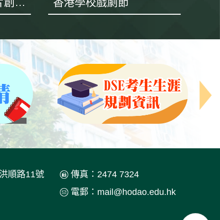
「建」到你未來 短片創作比賽
香港學校戲劇節
肇
洪順路11號
傳真：2474 7324
電郵：
mail@hodao.edu.hk