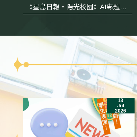
《星島日報・陽光校園》AI專題採
訪
13
Jul
2026