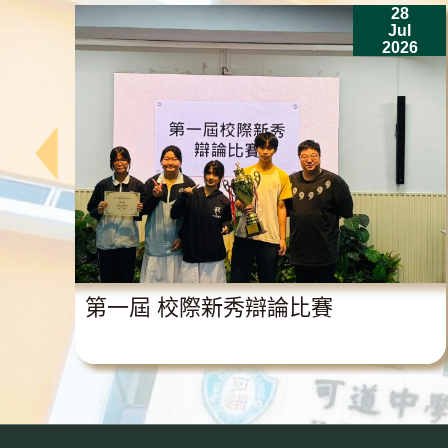
28
n
Jul
6
2026
獎
第一屆 校際新秀辯論比賽