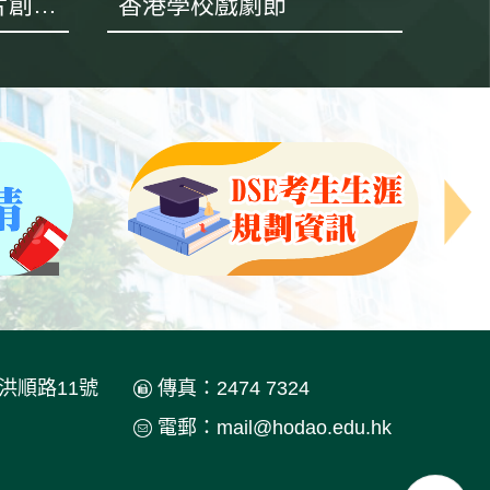
「建」到你未來 短片創作比賽
香港學校戲劇節
肇
洪順路11號
傳真：2474 7324
電郵：
mail@hodao.edu.hk