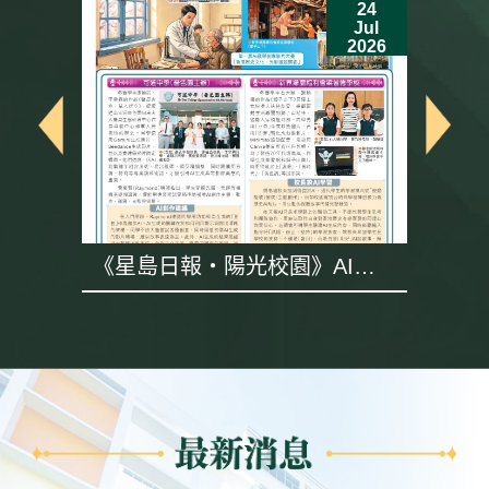
24
Jul
6
2026
《星島日報・陽光校園》AI專
題採訪