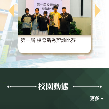
動
第一屆 校際新秀辯論比賽
超