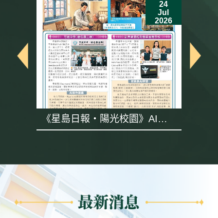
24
Jul
6
2026
《星島日報・陽光校園》AI專
題採訪