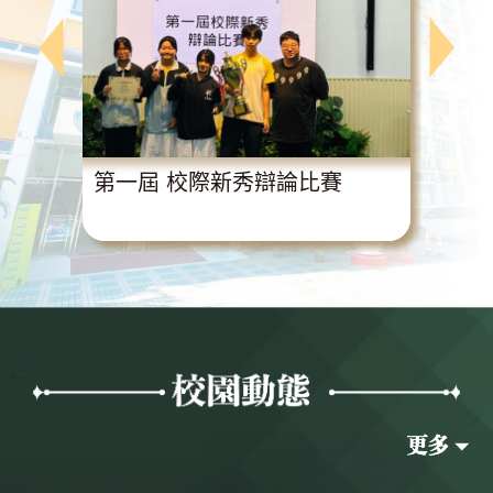
動
第一屆 校際新秀辯論比賽
超