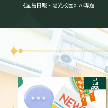
《星島日報・陽光校園》AI專題採
訪
13
Jul
2026