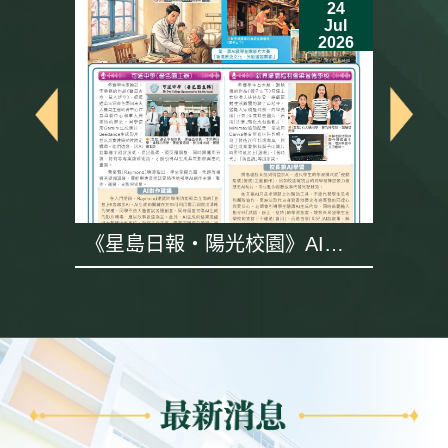
24
Jul
6
2026
《星島日報・陽光校園》AI專
題採訪