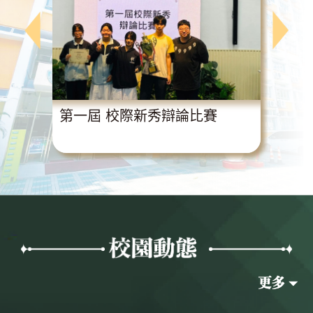
動
第一屆 校際新秀辯論比賽
超