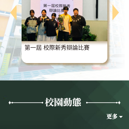
動
第一屆 校際新秀辯論比賽
超