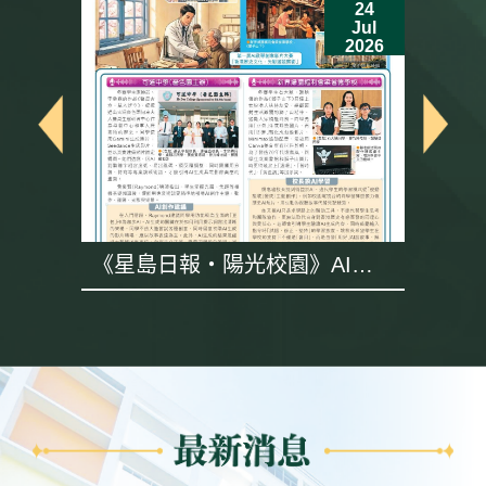
24
Jul
6
2026
《星島日報・陽光校園》AI專
題採訪