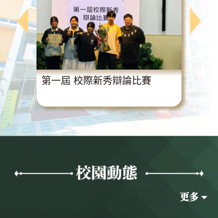
動
第一屆 校際新秀辯論比賽
超