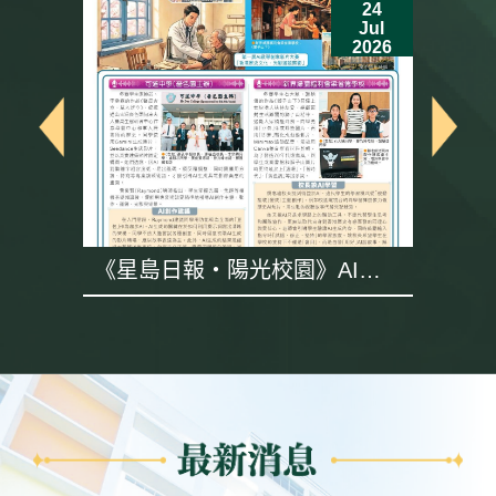
24
Jul
6
2026
《星島日報・陽光校園》AI專
題採訪