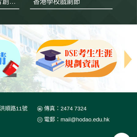
「建」到你未來 短片創作比賽
香港學校戲劇節
肇
洪順路11號
傳真：2474 7324
電郵：
mail@hodao.edu.hk