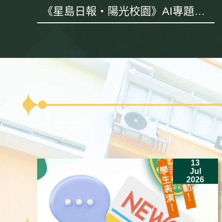
《星島日報・陽光校園》AI專題採
訪
13
Jul
2026