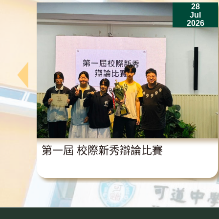
28
n
Jul
6
2026
獎
第一屆 校際新秀辯論比賽