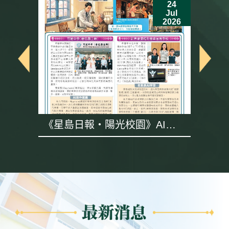
24
Jul
6
2026
《星島日報・陽光校園》AI專
題採訪