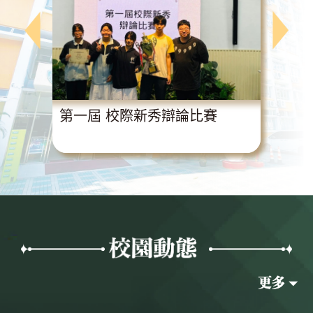
動
第一屆 校際新秀辯論比賽
超