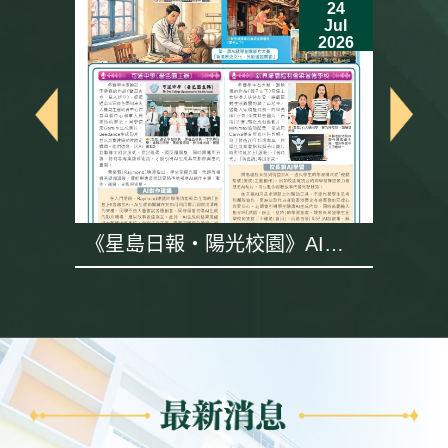
24
Jul
6
2026
《星島日報・陽光校園》AI專
題採訪