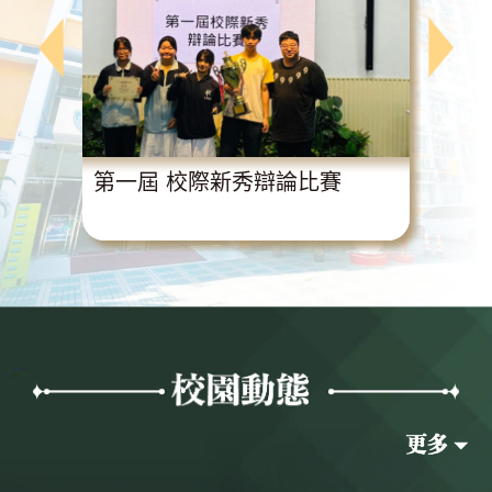
動
第一屆 校際新秀辯論比賽
超