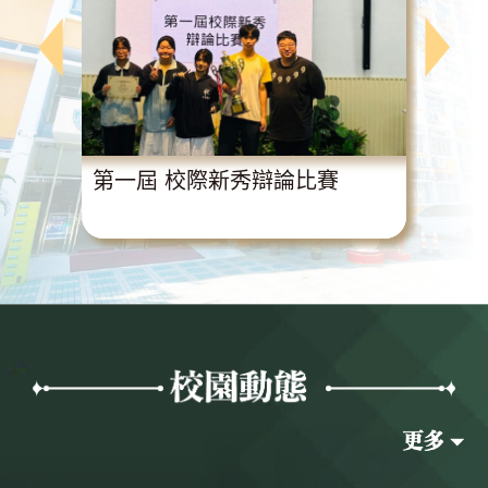
動
第一屆 校際新秀辯論比賽
超