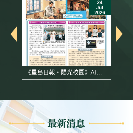
24
Jul
6
2026
《星島日報・陽光校園》AI專
題採訪